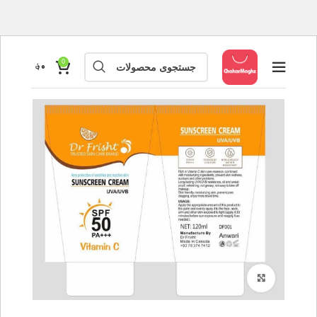
0
۰
؋
بزرگنمایی تصویر