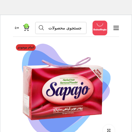
0
۰
؋
اتمام موجودی
بزرگنمایی تصویر