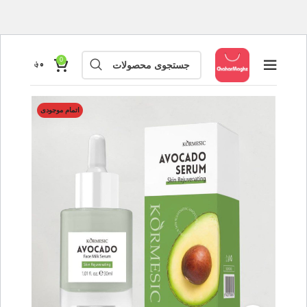
0
۰
؋
اتمام موجودی