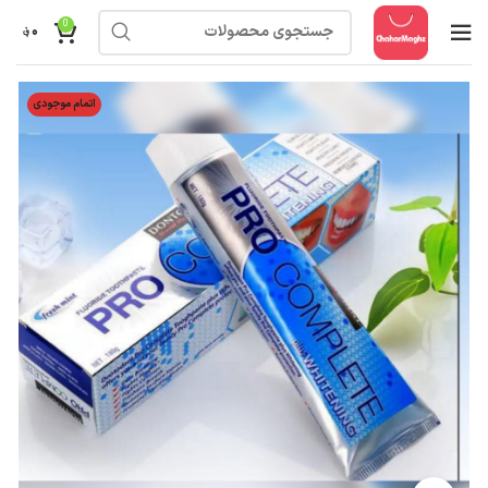
0
۰
؋
اتمام موجودی