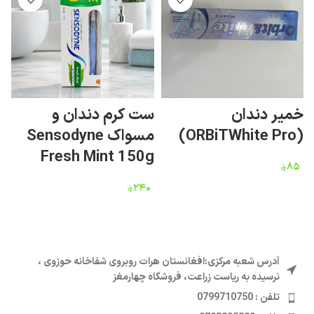
خمیر دندان
ست کرم دندان و
ک
(ORBiTWhite Pro)
مسواک Sensodyne
Fresh Mint 150g
ه
۸۵
؋
۲۴۰
؋
۰
آدرس شعبه مرکزی:افغانستان هرات روبروی شفاخانه حوزوی ،
نرسیده به ریاست زراعت، فروشگاه چهارمغز
تلفن : 0799710750