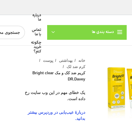
درباره
ما
تماس
دسته بندی ها
با ما
چگونه
خرید
کنم؟
خانه
بهداشتی
پوست
کرم ضد لک
کریم ضد کک و مک Bright clear
DR.Davey
یک خطای مهم در این وب سایت رخ
داده است.
گنمایی تصویر
دربارهٔ عیب‌یابی در وردپرس بیشتر
بدانید.