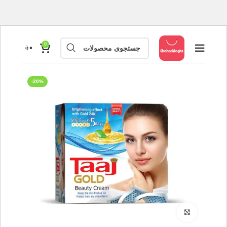
0
۰
؋
-20%
بزرگنمایی تصویر