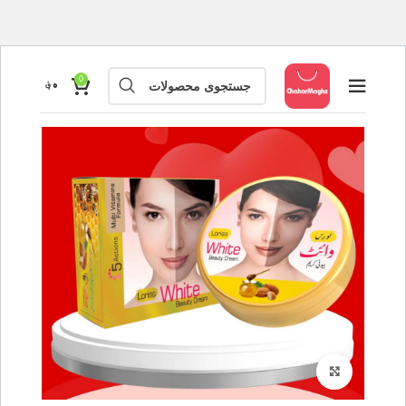
0
۰
؋
بزرگنمایی تصویر