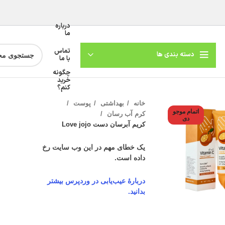
درباره
ما
تماس
دسته بندی ها
با ما
چگونه
خرید
کنم؟
خانه
بهداشتی
پوست
اتمام موجو
کرم آب رسان
دی
کریم آبرسان دست Love jojo
یک خطای مهم در این وب سایت رخ
داده است.
دربارهٔ عیب‌یابی در وردپرس بیشتر
گنمایی تصویر
بدانید.