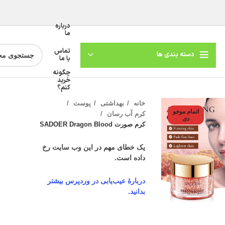
درباره
ما
تماس
دسته بندی ها
با ما
چگونه
خرید
کنم؟
خانه
بهداشتی
پوست
اتمام موجو
کرم آب رسان
دی
کرم صورت SADOER Dragon Blood
یک خطای مهم در این وب سایت رخ
داده است.
دربارهٔ عیب‌یابی در وردپرس بیشتر
گنمایی تصویر
بدانید.