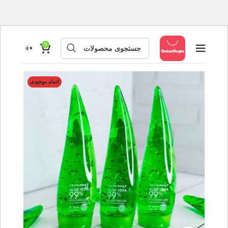
0
۰
؋
اتمام موجودی