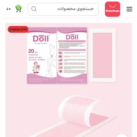
0
۰
؋
اتمام موجودی