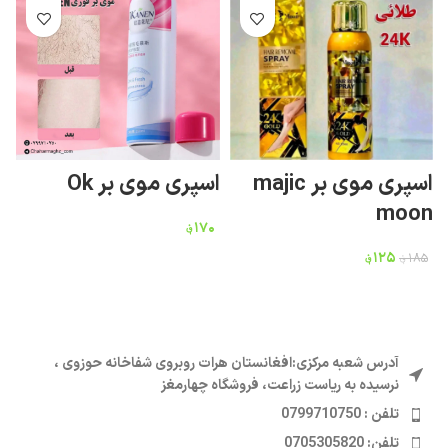
اسپری موی بر majic
اسپری موی بر Ok
چ
moon
۱۷۰
؋
۵
۱۲۵
؋
۱۸۵
؋
آدرس شعبه مرکزی:افغانستان هرات روبروی شفاخانه حوزوی ،
نرسیده به ریاست زراعت، فروشگاه چهارمغز
تلفن : 0799710750
تلفن: 0705305820