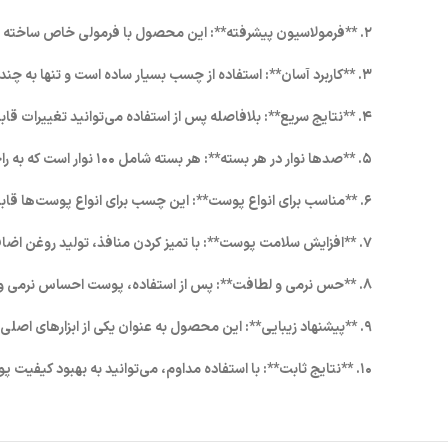
۲. **فرمولاسیون پیشرفته**: این محصول با فرمولی خاص ساخته شده که شامل عصاره‌های طبیعی است و به پوست شما آسیب نمی‌زند.
۳. **کاربرد آسان**: استفاده از چسب بسیار ساده است و تنها به چند دقیقه زمان نیاز دارد تا نتایج شگفت‌انگیز آن قابل مشاهده باشد.
۴. **نتایج سریع**: بلافاصله پس از استفاده می‌توانید تغییرات قابل توجهی در پوست بینی خود مشاهده کنید.
۵. **صدها نوار در هر بسته**: هر بسته شامل ۱۰۰ نوار است که به راحتی قابل استفاده برای چندین بار است.
۶. **مناسب برای انواع پوست**: این چسب برای انواع پوست‌ها قابل استفاده است و هیچ گونه عارضه‌ای به همراه ندارد.
۷. **افزایش سلامت پوست**: با تمیز کردن منافذ، تولید روغن اضافی کاهش یافته و از بروز جوش‌ها جلوگیری می‌شود.
۸. **حس نرمی و لطافت**: پس از استفاده، پوست احساس نرمی و لطافت می‌کند و ظاهری سالم‌تر پیدا می‌کند.
۹. **پیشنهاد زیبایی**: این محصول به عنوان یکی از ابزارهای اصلی در روتین مراقبت از پوست پیشنهاد می‌شود.
۱۰. **نتایج ثابت**: با استفاده مداوم، می‌توانید به بهبود کیفیت پوست بینی‌تان ادامه دهید و از جوش‌های سرسیاه خداحافظی کنید.