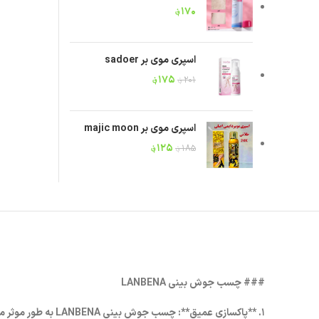
۱۷۰
؋
اسپری موی بر sadoer
۱۷۵
؋
۲۰۱
؋
اسپری موی بر majic moon
۱۲۵
؋
۱۸۵
؋
### چسب جوش بینی LANBENA
۱. **پاکسازی عمیق**: چسب جوش بینی LANBENA به طور موثر منافذ پوست را عمیقاً تمیز می‌کند و جوش‌های سرسیاه را از بین می‌برد.