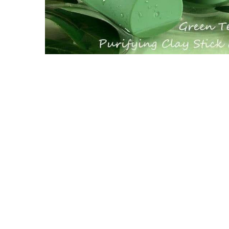
لب چرب
کرم پودر
زرگنمایی تصویر
فکسر
کانتور
هایلایتر