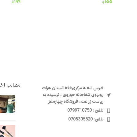
۱۵۵
؋
۱۹۹
؋
افزودن به سبد خرید
مطالب اخی
آدرس شعبه مرکزی:افغانستان هرات
روبروی شفاخانه حوزوی ، نرسیده به
ریاست زراعت، فروشگاه چهارمغز
تلفن : 0799710750
تلفن: 0705305820