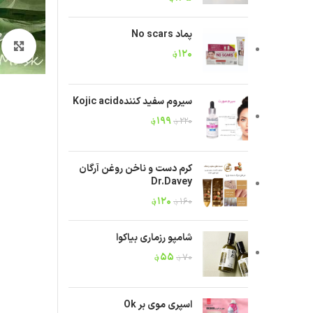
پماد No scars
ب
۱۲۰
؋
سیروم سفید کنندهKojic acid
۱۹۹
؋
۲۲۰
؋
کرم دست و ناخن روغن آرگان
Dr.Davey
۱۲۰
؋
۱۶۰
؋
شامپو رزماری بیاکوا
۵۵
؋
۷۰
؋
اسپری موی بر Ok