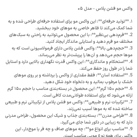
واکس مو فشن پلاس – مدل ۰۵
۱. **تولید حرفه‌ای**: این واکس مو برای استفاده حرفه‌ای طراحی شده و به
شما کمک می‌کند تا ظاهر خاصی به موهای خود ببخشید.
2. **فرم‌دهی بی‌نظیر**: با این محصول می‌توانید به راحتی به سبک‌های
مختلف مو فرم دهید و استایلی ماندگار ایجاد کنید.
3. **حجم‌دهی بالا**: واکس فشن پلاس دارای فرمولاسیونی است که به
موها حجم می‌دهد و آن‌ها را پرپشت‌تر به نظر می‌رساند.
4. **استحکام و ماندگاری**: این واکس قدرت نگهداری بالایی دارد و استایل
شما را در طول روز حفظ می‌کند.
5. **استفاده آسان**: فقط مقداری از واکس را برداشته و بر روی موهای
خشک یا مرطوب بمالید و به دلخواه خود شکل دهید.
6. **حجم ۱۵۰ گرم**: این محصول در بسته‌بندی مناسب با حجم ۱۵۰ گرم
ارائه می‌شود که برای استفاده طولانی‌مدت کافی است.
7. **ترکیبات نرم و طبیعی**: واکس مو فشن پلاس از ترکیباتی نرم و طبیعی
ساخته شده که به موها آسیب نمی‌زند.
8. **طراحی مدرن**: بسته‌بندی جذاب و شیک این محصول، طراحی مدرنی
دارد که به زیبایی در دکور شما جای می‌گیرد.
9. **مناسب برای انواع مو**: چه موهای صاف و چه فر یا موج‌دار، این
واکس برای همه نوع مویی مناسب است.