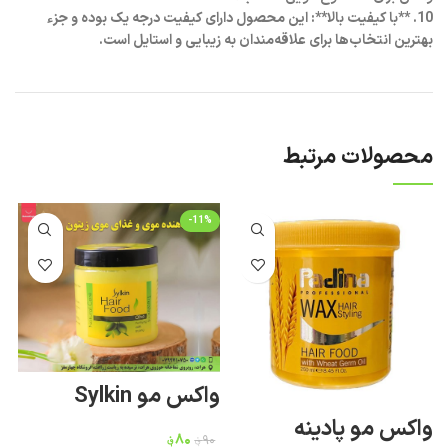
10. **با کیفیت بالا**: این محصول دارای کیفیت درجه یک بوده و جزء
بهترین انتخاب‌ها برای علاقه‌مندان به زیبایی و استایل است.
محصولات مرتبط
-11%
واکس مو Sylkin
واکس مو پادینه
م
۸۰
؋
۹۰
؋