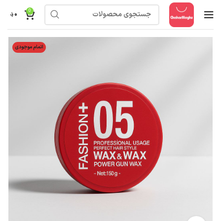
0
۰
؋
اتمام موجودی