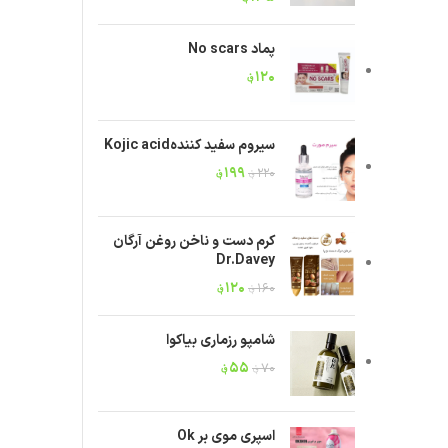
پماد No scars
۱۲۰
؋
سیروم سفید کنندهKojic acid
۱۹۹
؋
۲۲۰
؋
کرم دست و ناخن روغن آرگان
Dr.Davey
۱۲۰
؋
۱۶۰
؋
شامپو رزماری بیاکوا
۵۵
؋
۷۰
؋
اسپری موی بر Ok