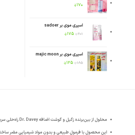
۱۷۰
؋
اسپری موی بر sadoer
۱۷۵
؋
۲۰۱
؋
اسپری موی بر majic moon
۱۲۵
؋
۱۸۵
؋
محلول از بین‌برنده زگیل و گوشت اضافه
Dr. Davey
راه‌حلی سری
این محصول با فرمول طبیعی و بدون مواد شیمیایی مضر ساخت