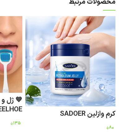
محصولات مرتبط
💙 ژل و 
EELHOE 💙
کرم وازلین SADOER
۱۳۵
؋
۸۰
؋
افزودن به سبد خرید