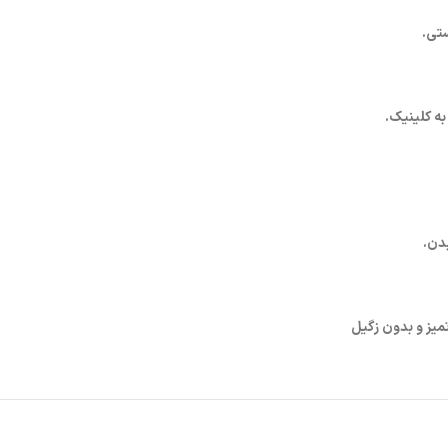
ستی.
به کلینیک.
بدن.
یز و بدون زگیل