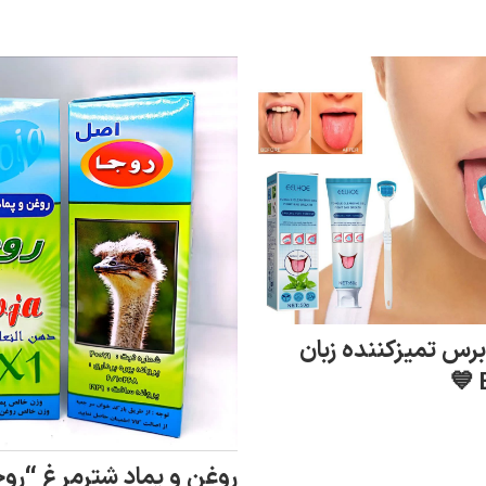
برس تمیزکننده زبان
افزودن به سبد خرید
روغن و پماد شترمرغ “روج