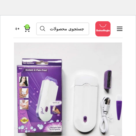
0
۰
؋