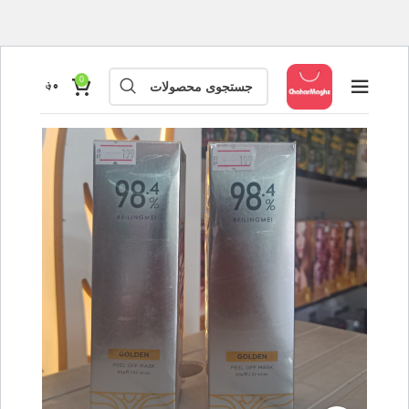
0
۰
؋