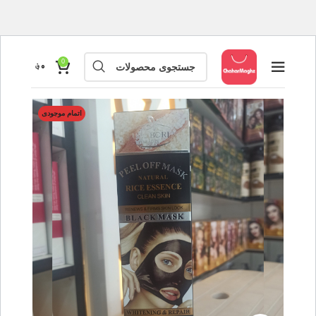
0
۰
؋
اتمام موجودی