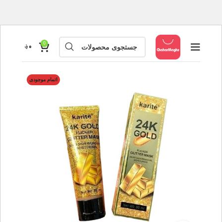
0
۰
؋
اتمام موجودی