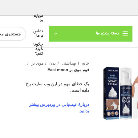
درباره
ما
تماس
دسته بندی ها
با ما
چگونه
خرید
کنم؟
خانه
بهداشتی
بدن
موی بر
فوم موی بر East moon
یک خطای مهم در این وب سایت رخ
داده است.
دربارهٔ عیب‌یابی در وردپرس بیشتر
بدانید.
گنمایی تصویر