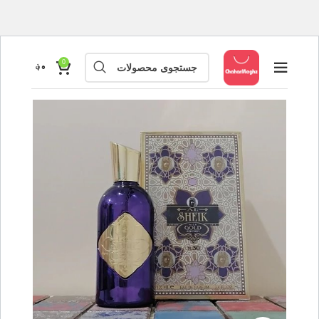
0
۰
؋