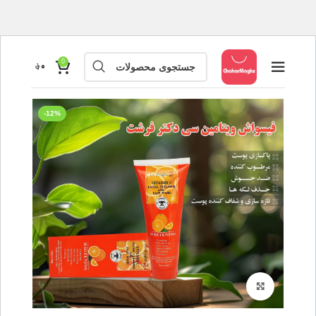
0
۰
؋
-12%
بزرگنمایی تصویر