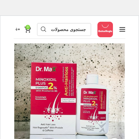
0
۰
؋