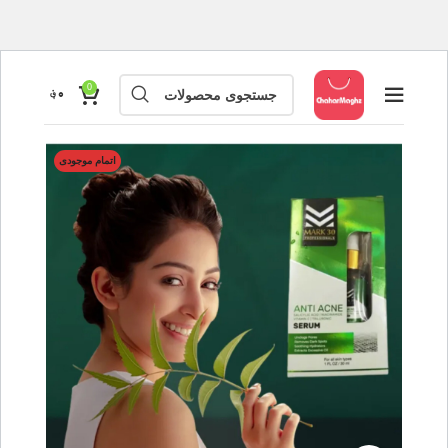
0
۰
؋
اتمام موجودی