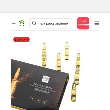
0
۰
؋
اتمام موجودی