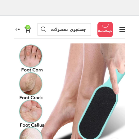
0
۰
؋