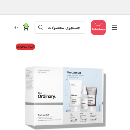
0
۰
؋
اتمام موجودی