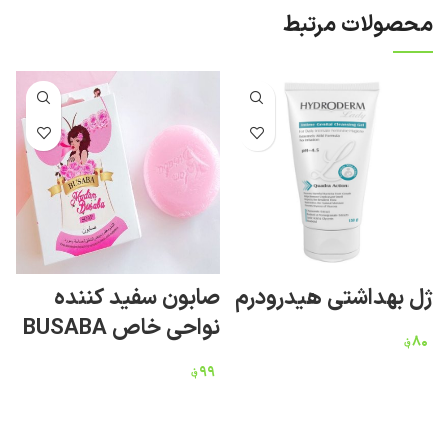
محصولات مرتبط
ژل بهداشتی هیدرودرم
صابون سفید کننده
نواحی خاص BUSABA
۸۰
؋
ک
۹۹
؋
L
۹