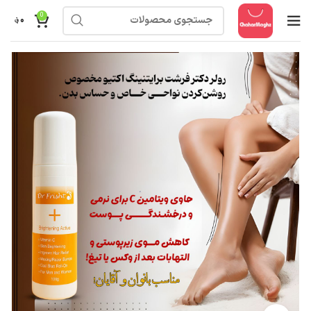
0
۰
؋