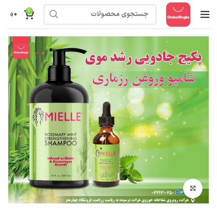
0
۰
؋
بزرگنمایی تصویر