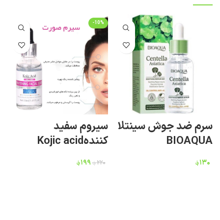
-10%
سرم ضد جوش سینتلا
سیروم سفید
س
BIOAQUA
کنندهKojic acid
x
۱۳۰
؋
۱۹۹
؋
۰
۲۲۰
؋