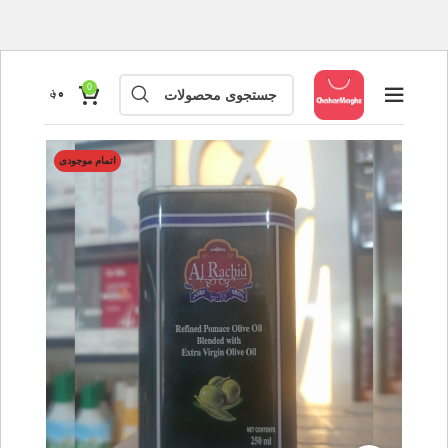
0
۰
؋
اتمام موجودی