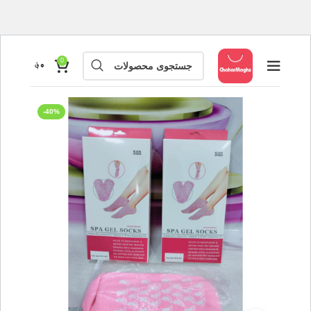
0
۰
؋
-40%