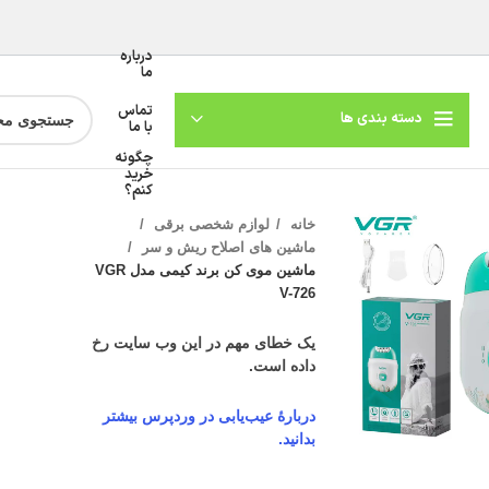
درباره
ما
تماس
دسته بندی ها
با ما
چگونه
خرید
کنم؟
خانه
لوازم شخصی برقی
ماشین های اصلاح ریش و سر
ماشین موی کن برند کیمی مدل VGR
V-726
یک خطای مهم در این وب سایت رخ
داده است.
گنمایی تصویر
دربارهٔ عیب‌یابی در وردپرس بیشتر
بدانید.