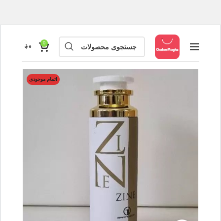
0
۰
؋
اتمام موجودی