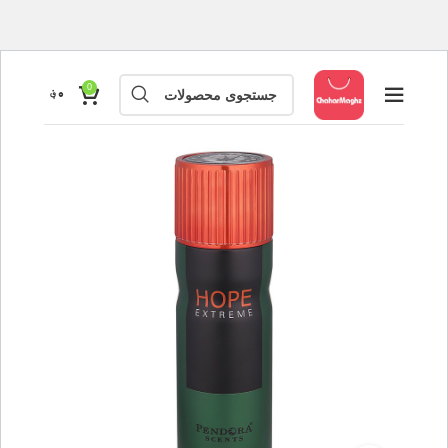
0
۰
؋