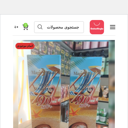
0
۰
؋
اتمام موجودی