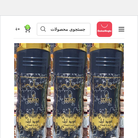
0
۰
؋