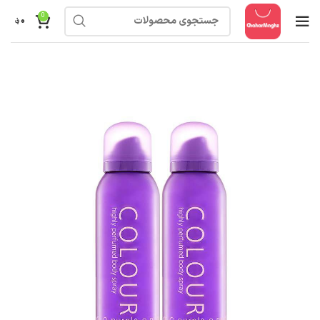
0
۰
؋