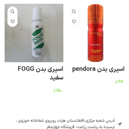
اسپری بدن pendora
اسپری بدن FOGG
ا
سفید
۱۹۹
؋
۵
۱۵۰
؋
آدرس شعبه مرکزی:افغانستان هرات روبروی شفاخانه حوزوی ،
نرسیده به ریاست زراعت، فروشگاه چهارمغز