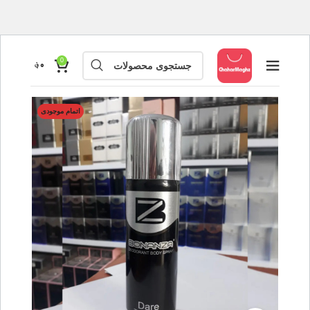
0
۰
؋
اتمام موجودی