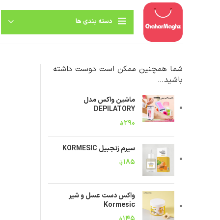
دسته بندی ها
شما همچنین ممکن است دوست داشته
باشید…
ماشین واکس مدل
DEPILATORY
۲۹۰
؋
سیرم زنجبیل KORMESIC
۱۸۵
؋
واکس دست عسل و شیر
Kormesic
۱۴۵
؋