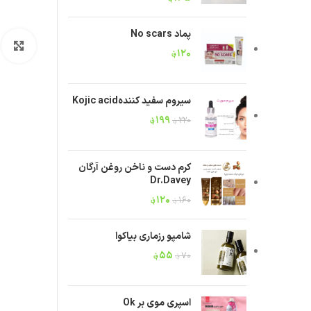
پماد No scars
ب
۱۲۰
؋
سیروم سفید کنندهKojic acid
۱۹۹
؋
۲۲۰
؋
کرم دست و ناخن روغن آرگان
Dr.Davey
۱۲۰
؋
۱۶۰
؋
شامپو رزماری بیاکوا
۵۵
؋
۷۰
؋
اسپری موی بر Ok