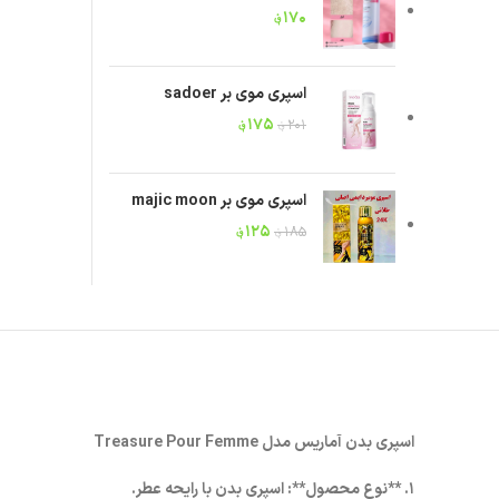
۱۷۰
؋
اسپری موی بر sadoer
۱۷۵
؋
۲۰۱
؋
اسپری موی بر majic moon
۱۲۵
؋
۱۸۵
؋
اسپری بدن آماریس مدل Treasure Pour Femme
۱. **نوع محصول**: اسپری بدن با رایحه عطر.