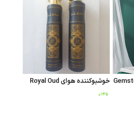
خوشبوکننده هوای Royal Oud
-homme
۱۴۵
؋
افزودن به سبد خرید
۲۰۰
؋