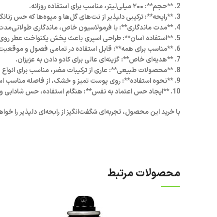
2. **حجم**: ۲۰۰ میلی‌لیتر، مناسب برای استفاده روزانه.
3. **رایحه**: ترکیبی دلپذیر از نت‌های گل‌ها و میوه‌ها که حس زنانگی و لطافت را به ارمغان می‌آورد.
4. **مدت ماندگاری**: با فرمولاسیون خاص، ماندگاری طولانی‌مدت در طول روز.
5. **استفاده آسان**: طراحی اسپری باعث پخش یکنواخت عطر روی پوست می‌شود.
6. **مناسب برای همه**: قابل استفاده در تمامی فصول و موقعیت‌ها، از casual تا formal.
7. **هدیه‌ای خاص**: گزینه‌ای عالی برای کادو دادن به عزیزان.
8. **محصولات طبیعی**: عاری از ترکیبات مضر، مناسب برای انواع پوست.
9. **نحوه استفاده**: روی پوست تمیز و خشک، از فاصله مناسب اسپری کنید.
10. **ایجاد حس اعتماد به نفس**: هنگام استفاده، حس شادابی و تازگی را به شما منتقل می‌کند.
با خرید این محصول، تجربه‌ای شگفت‌انگیز از رایحه‌ای دلپذیر را خوا
محصولات مرتبط