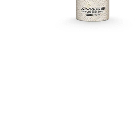
لب چرب
کرم پودر
زرگنمایی تصویر
فکسر
کانتور
هایلایتر